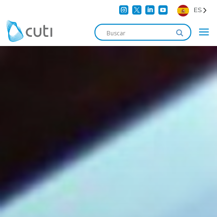




ES