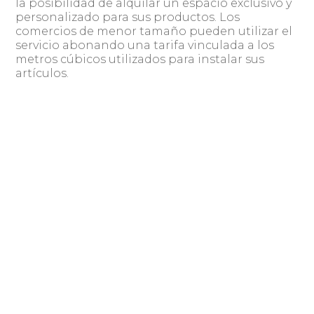
la posibilidad de alquilar un espacio exclusivo y
personalizado para sus productos. Los
comercios de menor tamaño pueden utilizar el
servicio abonando una tarifa vinculada a los
metros cúbicos utilizados para instalar sus
artículos.
Urraburu explicó que la idea de implementar
una empresa 100% robotizada surgió hace
algunos años a raíz del auge mundial del
comercio electrónico y el crecimiento de la
economía digital a nivel local. La iniciativa se
materializó en febrero de 2018, requirió una
inversión aproximada de US$ 20.000, y
comenzará a funcionar a mediados de
setiembre.
El desarrollo del emprendimiento fue llevado a
cabo por un equipo de seis personas entre los