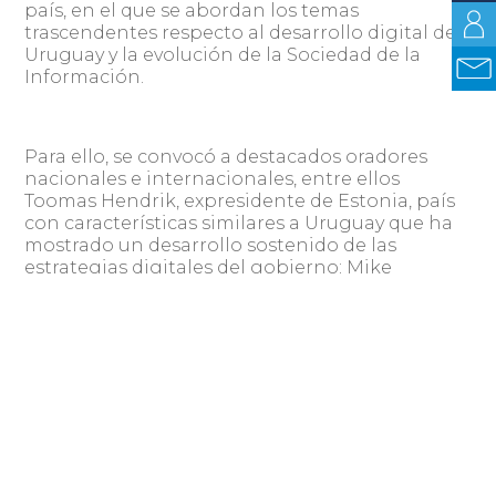
país, en el que se abordan los temas
trascendentes respecto al desarrollo digital de
Uruguay y la evolución de la Sociedad de la
Información.
Para ello, se convocó a destacados oradores
nacionales e internacionales, entre ellos
Toomas Hendrik, expresidente de Estonia, país
con características similares a Uruguay que ha
mostrado un desarrollo sostenido de las
estrategias digitales del gobierno; Mike
Bracken, exdirector de Gobierno Digital del
Reino Unido, país donde se han logrado
avances trascendentes respecto al vínculo
digital entre los ciudadanos y el Estado; y
Martin Hilbert, iniciador de la Agenda Digital de
América Latina y el Caribe.