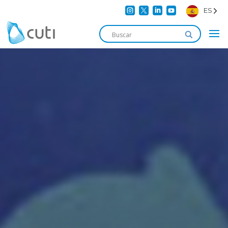




ES