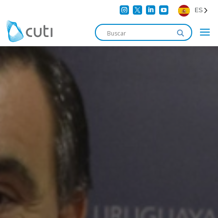




ES