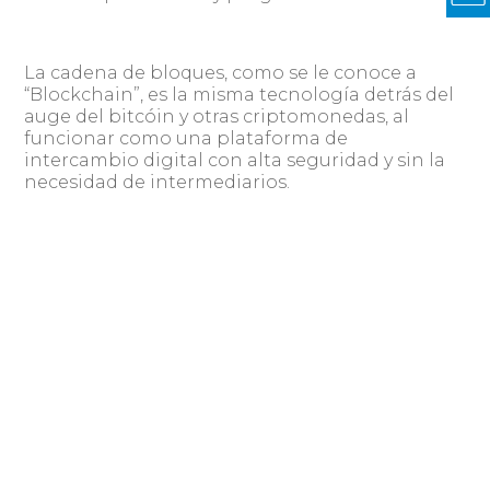
La cadena de bloques, como se le conoce a
“Blockchain”, es la misma tecnología detrás del
auge del bitcóin y otras criptomonedas, al
funcionar como una plataforma de
intercambio digital con alta seguridad y sin la
necesidad de intermediarios.
De acuerdo con la consultora IDC, esta
tecnología en América Latina tendrá una de las
tasas de crecimiento más rápidas, hasta 2021,
con un 127,3 %.
Fuente: El País