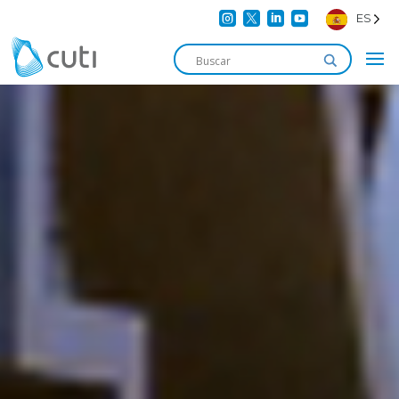




ES