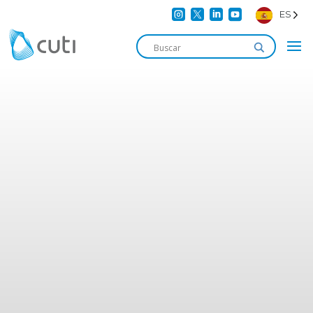




ES