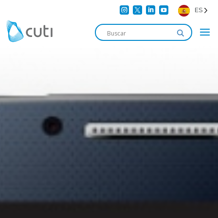




ES