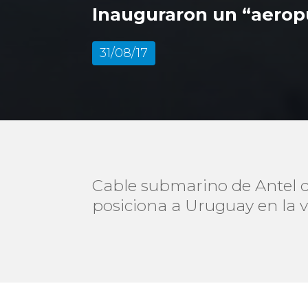
Inauguraron un “aeropu
31/08/17
Cable submarino de Antel qu
posiciona a Uruguay en la