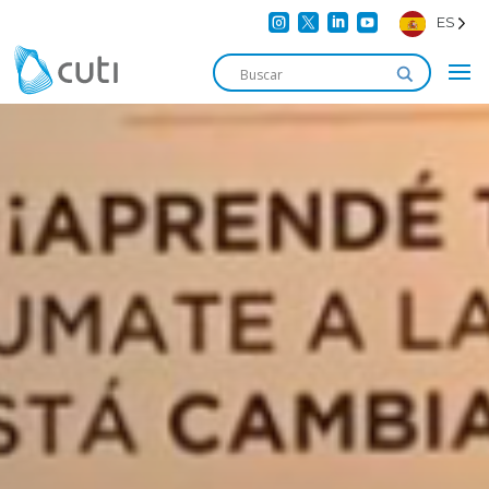




ES