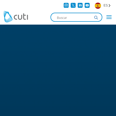




ES