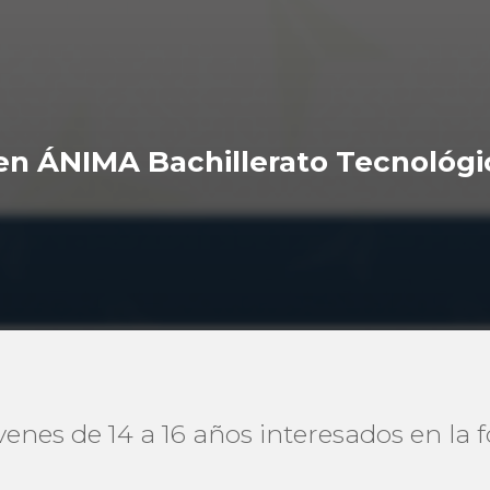
 en ÁNIMA Bachillerato Tecnológi
enes de 14 a 16 años interesados en la 