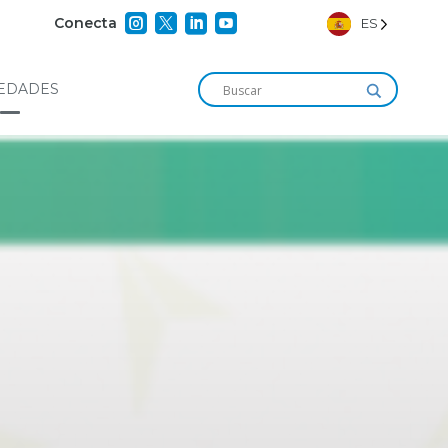




Conecta
ES
EDADES