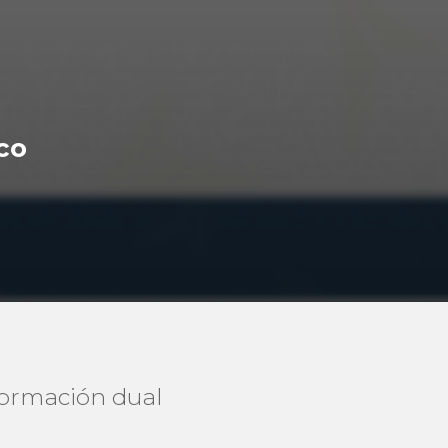
co
formación dual