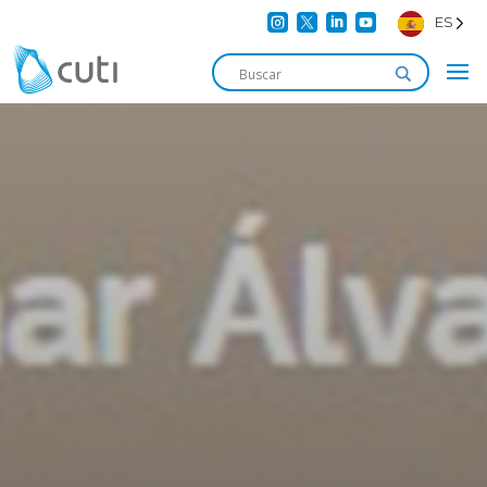




ES