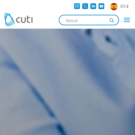




ES