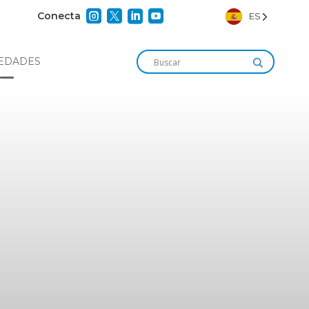




Conecta
ES
EDADES