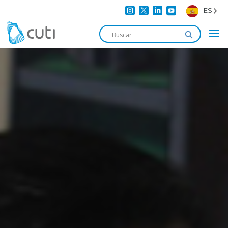




ES