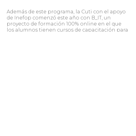
Además de este programa, la Cuti con el apoyo
de Inefop comenzó este año con B_IT, un
proyecto de formación 100% online en el que
los alumnos tienen cursos de capacitación para
trabajar en la industria.
¿Qué proyectos tienen por delante en su
nuevo rol de presidente?
En esta nueva directiva que presido nos hemos
propuesto centrar nuestros esfuerzos en la
internacionalización. La industria ha
demostrado su vocación exportadora, sin
embargo, necesitamos trabajar para que más
empresas arriben a mercados internacionales y,
las que ya están, se consoliden y crezcan a
mayores tasas que las actuales. También en
innovación, nuestras empresas ya están
trabajando en Inteligencia Artificial, Big Data,