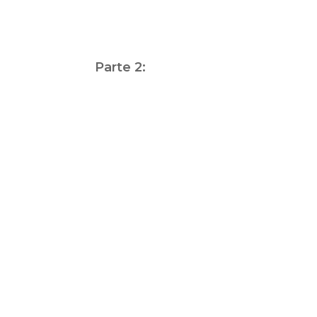
Parte 2:
Parte 3:
Fuente: En Perspectiva