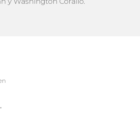
n y Washington Corallo.
 en
”