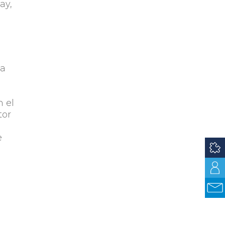
ay,
sa
 el
tor
e