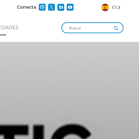




Conecta
ES
EDADES