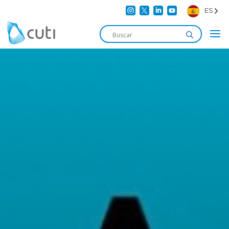




ES