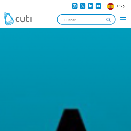




ES