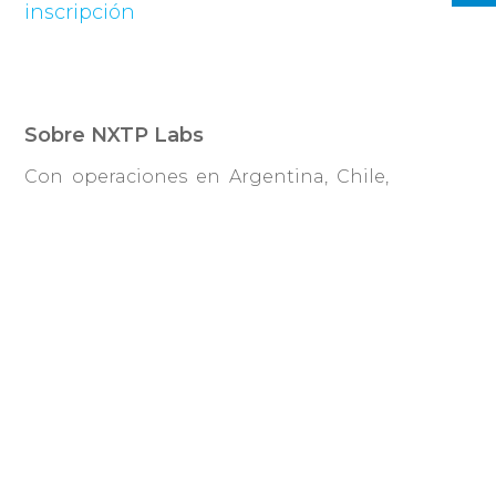
inscripción
Sobre NXTP Labs
Con operaciones en Argentina, Chile,
Colombia, México y Uruguay, NXTP Labs es
el fondo de inversión en tecnología más activo
de la región. En tan solo cuatro años de
operaciones, la firma se ha asociado con
equipos de más de 15 países, invirtiendo en 170
compañías innovadoras en la región. El 70% de
las compañías invertidas han logrado sucesivas
rondas de inversión que promedian el entorno
de los 750.000U$S.
NXTP Labs agrega valor a su portafolio de
startups a través de programas de aceleración