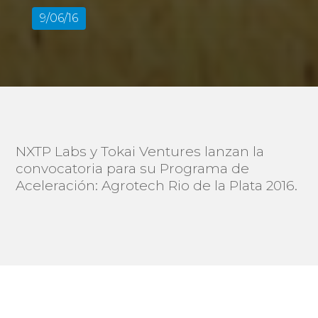
9/06/16
NXTP Labs y Tokai Ventures lanzan la
convocatoria para su Programa de
Aceleración: Agrotech Rio de la Plata 2016.