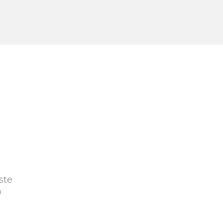
ste
n