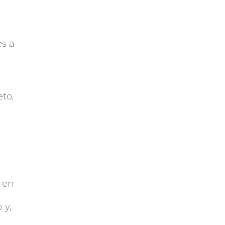
,
es a
eto,
e en
 y,