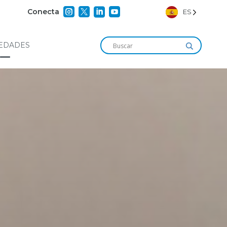




Conecta
ES
EDADES