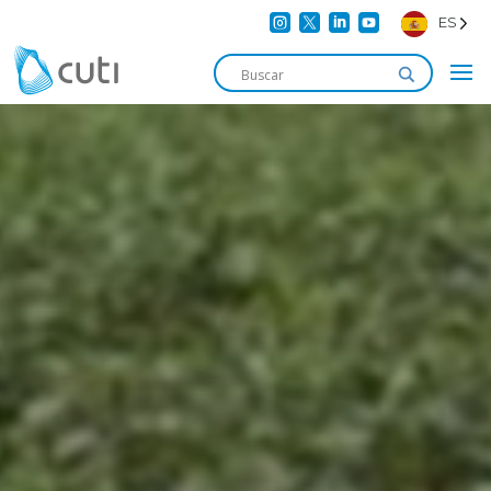




ES