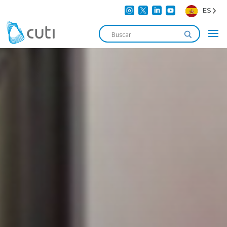




ES