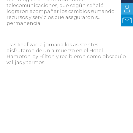
telecomunicaciones, que según señaló
lograron acompañar los cambios sumando
recursos y servicios que aseguraron su
permanencia.
Tras finalizar la jornada los asistentes
disfrutaron de un almuerzo en el Hotel
Hampton by Hilton y recibieron como obsequio
valijas y termos.
Claro Empresas es el ecosistema de soluciones
generado por Claro para sus clientes
corporativos, que abarca desde propuestas
integradoras a nivel de intercambio de
experiencias hasta destacados planes para
empresas, como la propuesta América Sin
Roaming, que permite contratar planes para
que todos los integrantes de una compañía
puedan viajar y comunicarse desde cualquier