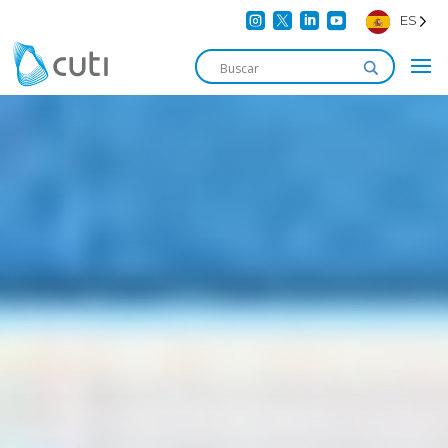




ES