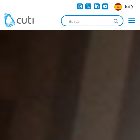




ES