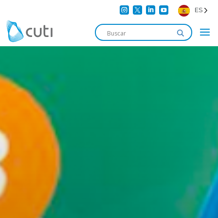




ES