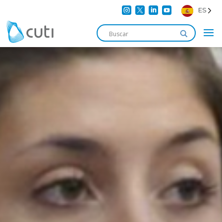




ES