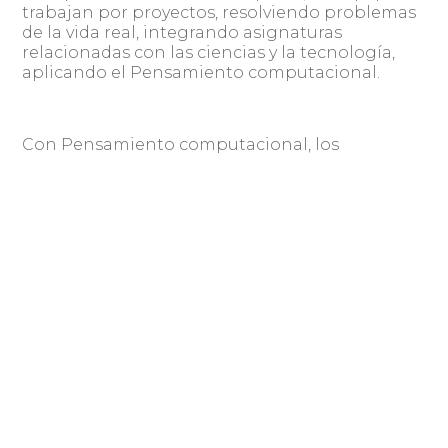
trabajan por proyectos, resolviendo problemas
de la vida real, integrando asignaturas
relacionadas con las ciencias y la tecnología,
aplicando el Pensamiento computacional.
Con Pensamiento computacional, los
estudiantes aprenden razonamiento lógico,
pensamiento algorítmico y técnicas de
resolución de problemas, todos conceptos y
habilidades valiosas para resolver problemas
complejos y reales.
Compartir