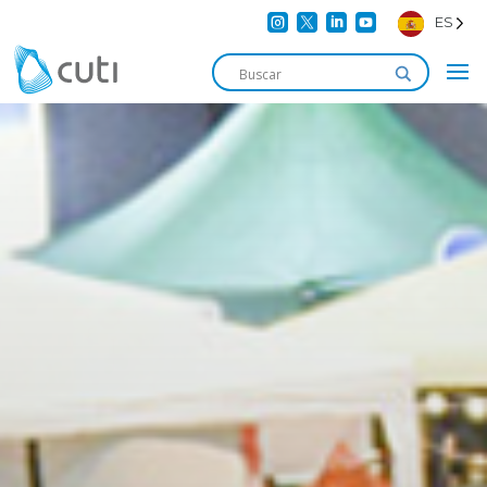




ES