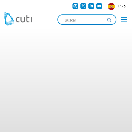




ES