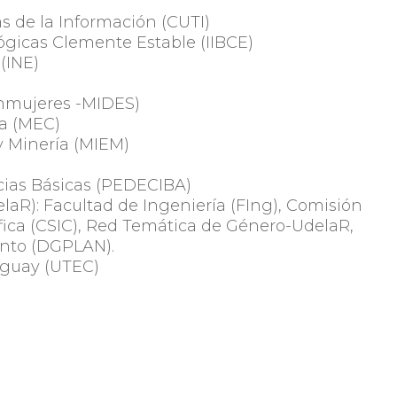
 de la Información (CUTI)
lógicas Clemente Estable (IIBCE)
 (INE)
s
(Inmujeres -MIDES)
ra (MEC)
 y Minería (MIEM)
cias Básicas (PEDECIBA)
laR): Facultad de Ingeniería (FIng), Comisión
ífica (CSIC), Red Temática de Género-UdelaR,
ento (DGPLAN).
uguay (UTEC)
sis y el seguimiento de la información que