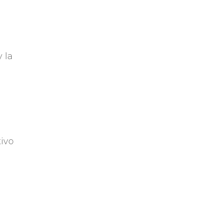
 la
tivo