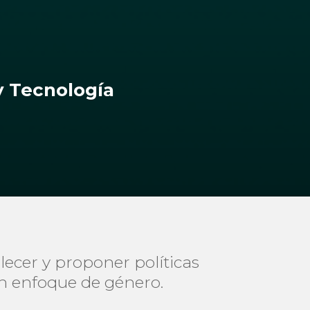
y Tecnología
lecer y proponer políticas
con enfoque de género.