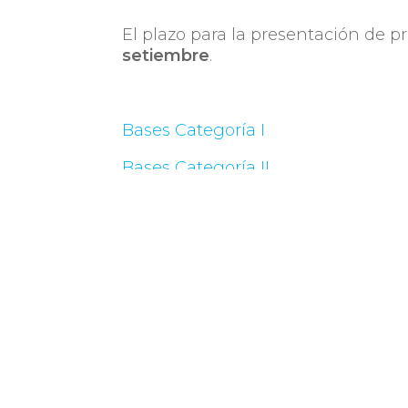
El plazo para la presentación de p
setiembre
.
Bases Categoría I
Bases Categoría II
Más info:
Portal MIEM