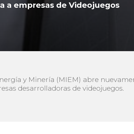
a a empresas de Videojuegos
 Energía y Minería (MIEM) abre nuevamen
sas desarrolladoras de videojuegos.