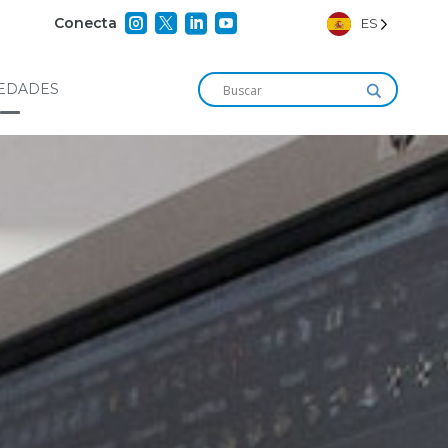




Conecta
ES
EDADES