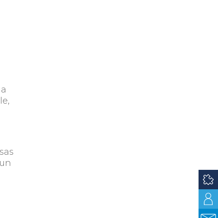
la
le,
sas
 un