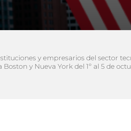
stituciones y empresarios del sector t
 a Boston y Nueva York del 1º al 5 de oct