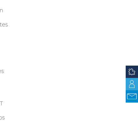
ón
tes
es
IT
os