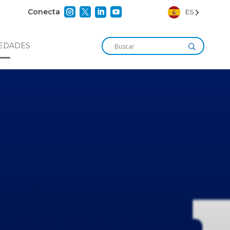




Conecta
ES
EDADES