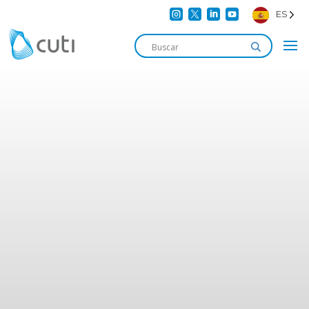




ES