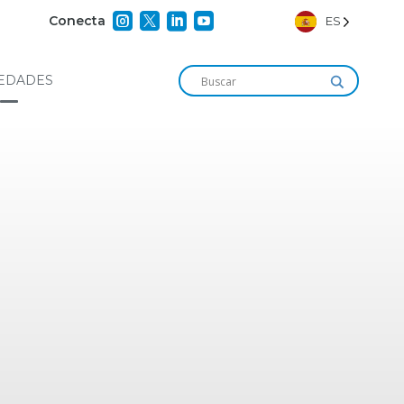




Conecta
ES
EDADES