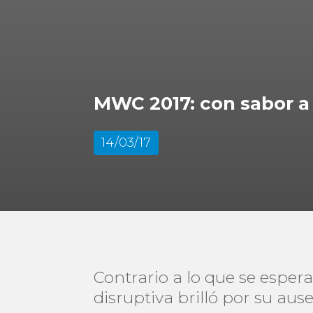
MWC 2017: con sabor a
14/03/17
Contrario a lo que se esper
disruptiva brilló por su ause