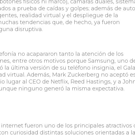
 botones físicos ni marco), cámaras duales, sistem
cados a prueba de caídas y golpes; además de aut
gentes, realidad virtual y el despliegue de la
n muchas tendencias que, de hecho, ya fueron
guna disruptiva.
efonía no acapararon tanto la atención de los
ones, entre otros motivos porque Samsung, uno d
ó la última versión de su teléfono insignia, el Gal
lidad virtual. Además, Mark Zuckerberg no aceptó e
 dio lugar al CEO de Netflix, Reed Hastings, y a Joh
unque ninguno generó la misma expectativa.
 internet fueron uno de los principales atractivos
n curiosidad distintas soluciones orientadas a l