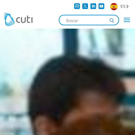




ES