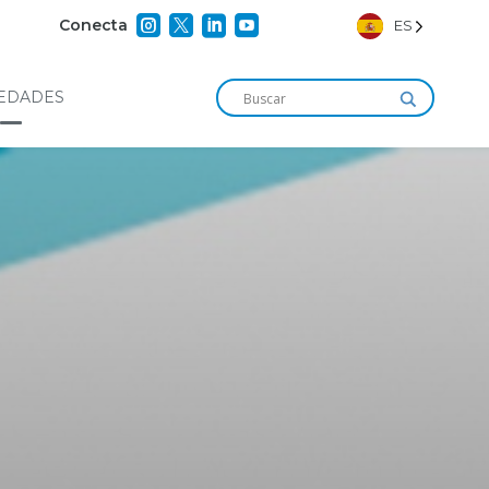




Conecta
ES
EDADES