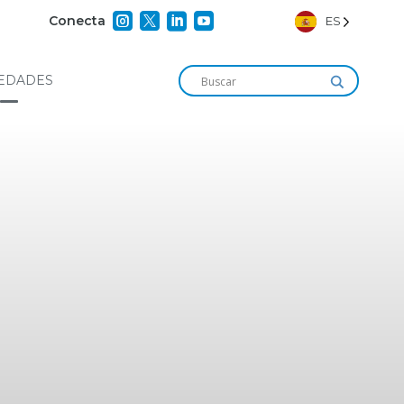




Conecta
ES
EDADES