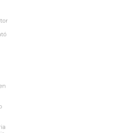
tor
l
ntó
 en
o
ria