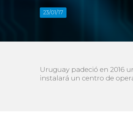
23/01/17
Uruguay padeció en 2016 una
instalará un centro de oper