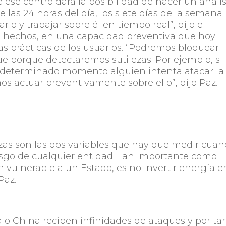
 ese centro dará la posibilidad de hacer un anális
las 24 horas del día, los siete días de la semana.
lo y trabajar sobre él en tiempo real”, dijo el
los hechos, en una capacidad preventiva que hoy
 prácticas de los usuarios. “Podremos bloquear
e porque detectaremos sutilezas. Por ejemplo, si
 determinado momento alguien intenta atacar la
s actuar preventivamente sobre ello”, dijo Paz.
azas son las dos variables que hay que medir cua
iesgo de cualquier entidad. Tan importante como
n vulnerable a un Estado, es no invertir energía e
Paz.
 o China reciben infinidades de ataques y por ta