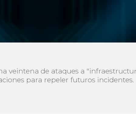
 veintena de ataques a "infraestructura
aciones para repeler futuros incidentes.