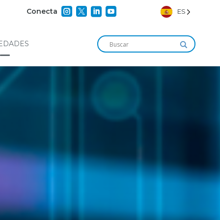




Conecta
ES
EDADES