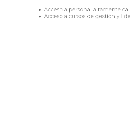
Acceso a personal altamente cal
Acceso a cursos de gestión y lid
Harvard Business School Publi
Seminarios web interactivos dir
Un taller regional de capacitaci
Integrar una red de mujeres líd
Referencia (s) para solicitud de
empresa
Certificado de finalización del 
Integrar la Red de Liderazgo Glo
Contacto en Uruguay:
Virginia Ga