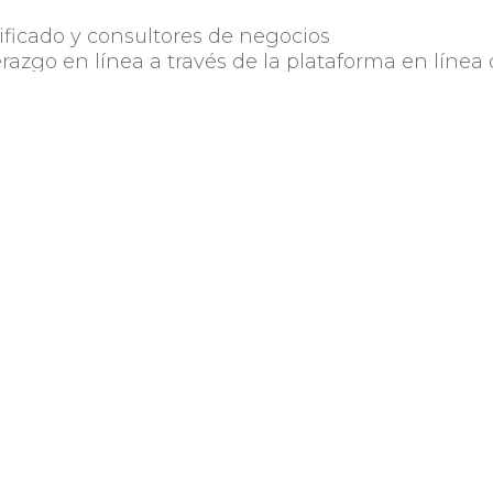
ificado y consultores de negocios
erazgo en línea a través de la plataforma en línea
shing, Harvard ManageMentor (HMM) por un año
igidos por expertos de todo el mundo
ón de 4 días presencial
eres empresariales de todo el mundo
 servicios de apoyo adaptados a las necesidades de
programa
bal Vital Voices después de la graduación
rcía Morales –
virginia.gm@alinea.uy