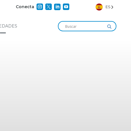




Conecta
ES
EDADES