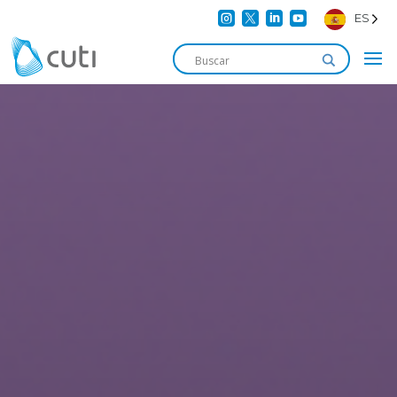




ES