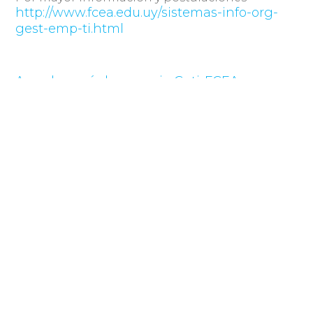
http://www.fcea.edu.uy/sistemas-info-org-
gest-emp-ti.html
Acceda aquí al convenio Cuti-FCEA
Compartir