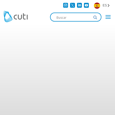




ES