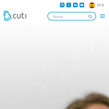




ES