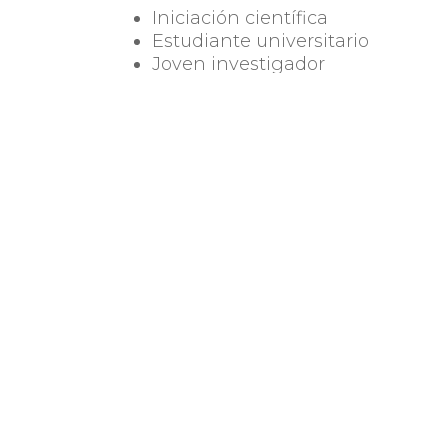
Iniciación científica
Estudiante universitario
Joven investigador
Investigador senior
Integración
Por consultas en Uruguay dirigirse
VER
BASES Y CONDICIONES
.