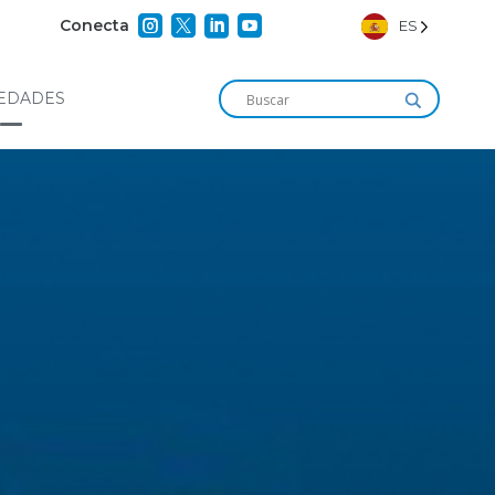




Conecta
ES
EDADES