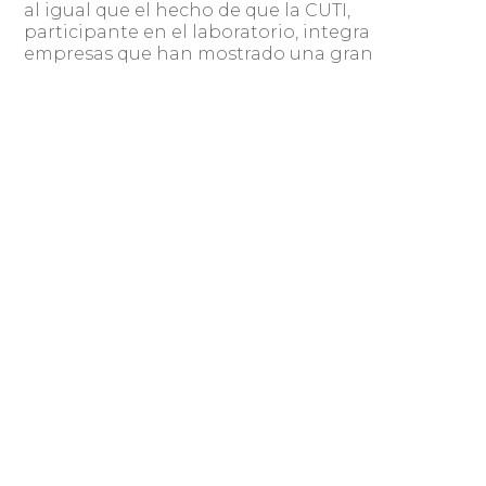
al igual que el hecho de que la CUTI,
participante en el laboratorio, integra
empresas que han mostrado una gran
capacidad de desarrollo y que pueden crecer
aún más gracias a Open Digital Lab. Para eso
también contarán con el apoyo de ANII.
Como ejemplos de lo que ocurrirá en el
laboratorio, Paganini dijo que se podrán
instalar medidores inteligentes de energía
eléctrica o sensores de tránsito en la caminería.
La información obtenida se procesará y
permitirá extenderse a las ciudades para
optimizar tanto el tránsito como el consumo
energético.
También se podrá trabajar con los diversos
datos que proporcionen los edificios a través de
IoT, gracias a la tecnología 5G. Las aplicaciones
de estas tecnologías son sumamente amplias, y
abarcan desde la telemedicina hasta el
monitoreo de animales en el campo.