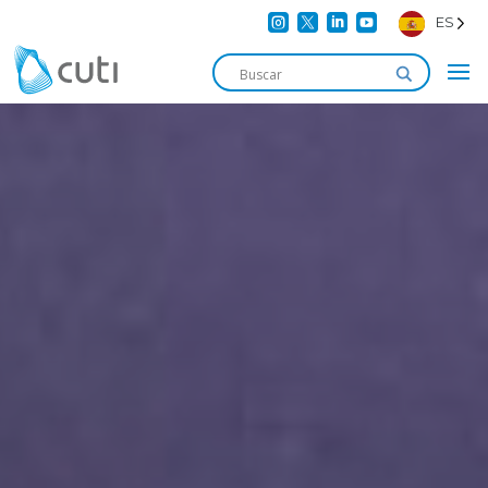




ES