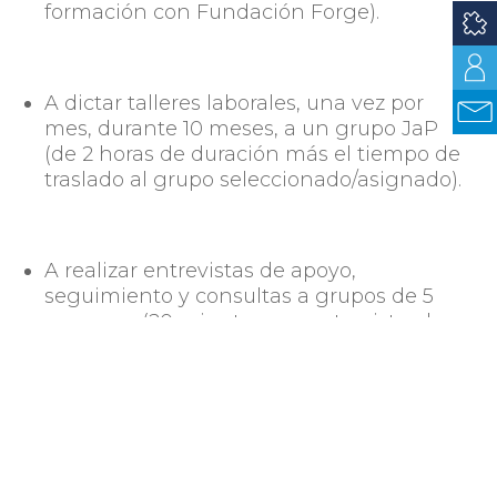
formación con Fundación Forge).
A dictar talleres laborales, una vez por
mes, durante 10 meses, a un grupo JaP
(de 2 horas de duración más el tiempo de
traslado al grupo seleccionado/asignado).
A realizar entrevistas de apoyo,
seguimiento y consultas a grupos de 5
personas (20 minutos por entrevista al
final de cada taller, 2 horas en total
aproximadamente).
El SIL tendrá a su cargo la coordinación de
horarios, traslados, el procesamiento de la