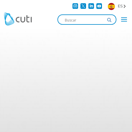




ES