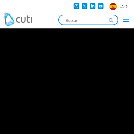




ES