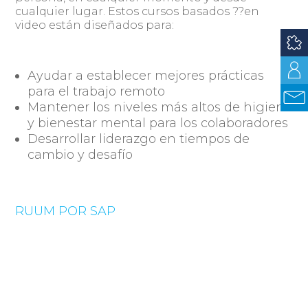
cualquier lugar. Estos cursos basados ??en
video están diseñados para:
Ayudar a establecer mejores prácticas
para el trabajo remoto
Mantener los niveles más altos de higiene
y bienestar mental para los colaboradores
Desarrollar liderazgo en tiempos de
cambio y desafío
RUUM POR SAP
Es una herramienta liviana de gestión de
proyectos y colaboración para optimizar
Centros para el
procesos adaptadas a los
Control y la Prevención de Enfermedades
para ayudar a las empresas e individuos a