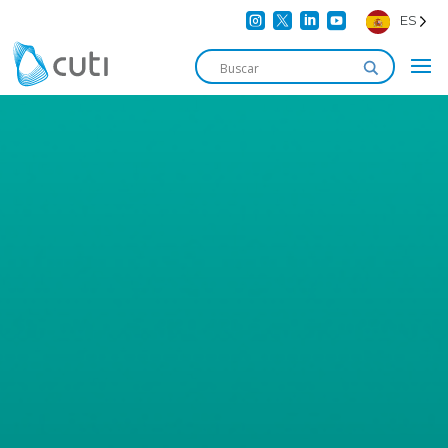




ES