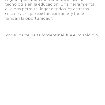
tecnología en la educación. Una herramienta
que nos permite llegar a todos los estratos
sociales sin que existan excluidos y todos
tengan la oportunidad”.
Por su parte, Salta (Argentina), fue el municipio
vencedor en la categoría de Gobierno abierto
por el proyecto Salta Activa. “Este
reconocimiento internacional es un orgullo
para los salteños y una muestra de cómo, en
poco tiempo, trabajando en equipo y con
eficiencia se puede aplicar la tecnología para
acercar los gobiernos a la gente y generar
espacios de participación mejorando la calidad
de atención al vecino. De eso se trata
modernizar”, señaló Gustavo Sáenz, Alcalde de
la Ciudad.
La municipalidad peruana de Miraflores fue