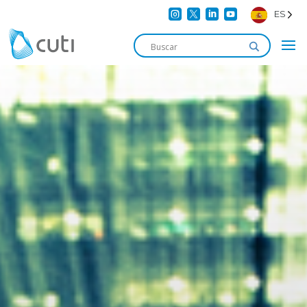




ES