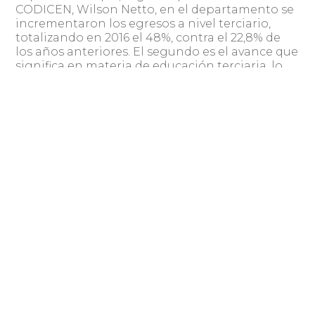
CODICEN, Wilson Netto, en el departamento se
incrementaron los egresos a nivel terciario,
totalizando en 2016 el 48%, contra el 22,8% de
los años anteriores. El segundo es el avance que
significa en materia de educación terciaria, lo
que se materializó a nivel nacional con la
creación y puesta en funcionamiento de la
Universidad Tecnológica de la Universidad
Tecnológica del interior (UTEC).
Compartir