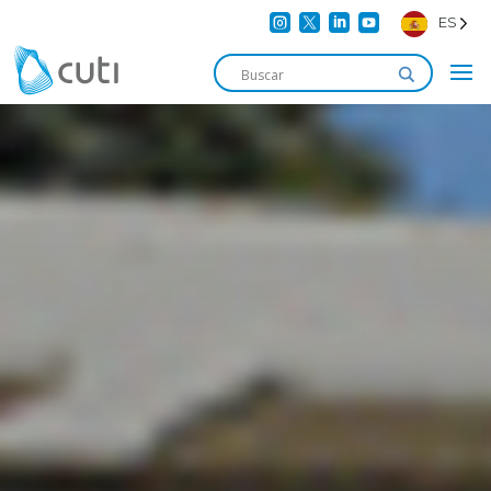




ES