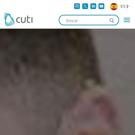




ES