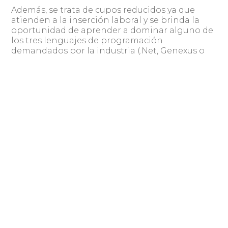
Además, se trata de cupos reducidos ya que
atienden a la inserción laboral y se brinda la
oportunidad de aprender a dominar alguno de
los tres lenguajes de programación
demandados por la industria (.Net, Genexus o
WebUI) y testing, con una formación de calidad.
Fuente: El Acontecer
Compartir